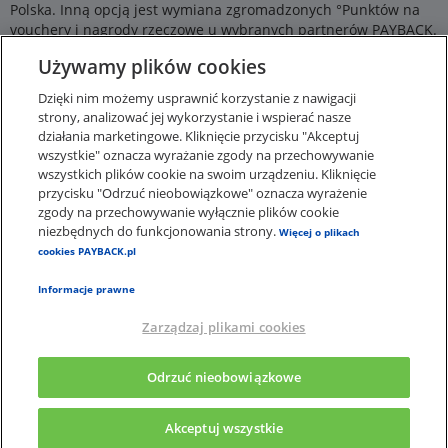
Polska. Inną opcją jest wymiana zgromadzonych °Punktów na
vouchery i nagrody rzeczowe u wybranych partnerów PAYBACK.
Dołącz już dziś do Programu, aby zacząć zbierać °Punkty!
Używamy plików cookies
Pamiętaj – zanim zrobisz zakupy na fiszki.pl, sprawdź w
Dzięki nim możemy usprawnić korzystanie z nawigacji
aplikacji PAYBACK albo na naszej stronie internetowej, czy są
strony, analizować jej wykorzystanie i wspierać nasze
dostępne kupony do tego sklepu. Dzięki ich aktywacji
działania marketingowe. Kliknięcie przycisku "Akceptuj
zdobędziesz dodatkowe °Punkty za zakupy u partnera
wszystkie" oznacza wyrażanie zgody na przechowywanie
Programu.
wszystkich plików cookie na swoim urządzeniu. Kliknięcie
przycisku "Odrzuć nieobowiązkowe" oznacza wyrażenie
zgody na przechowywanie wyłącznie plików cookie
niezbędnych do funkcjonowania strony.
Więcej o plikach
cookies PAYBACK.pl
Informacje prawne
Zarządzaj plikami cookies
×
Aplikacja PAYBACK
Odrzuć nieobowiązkowe
Pobierz apkę, a punkty wymień na nagrody
Akceptuj wszystkie