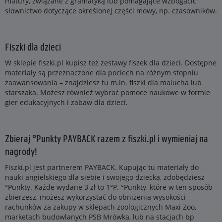
matury, związane z gramatyką lub pomagające wzbogacić
słownictwo dotyczące określonej części mowy, np. czasowników.
Fiszki dla dzieci
W sklepie fiszki.pl kupisz też zestawy fiszek dla dzieci. Dostępne
materiały są przeznaczone dla pociech na różnym stopniu
zaawansowania – znajdziesz tu m.in. fiszki dla malucha lub
starszaka. Możesz również wybrać pomoce naukowe w formie
gier edukacyjnych i zabaw dla dzieci.
Zbieraj °Punkty PAYBACK razem z fiszki.pl i wymieniaj na
nagrody!
Fiszki.pl jest partnerem PAYBACK. Kupując tu materiały do
nauki angielskiego dla siebie i swojego dziecka, zdobędziesz
°Punkty. Każde wydane 3 zł to 1°P. °Punkty, które w ten sposób
zbierzesz, możesz wykorzystać do obniżenia wysokości
rachunków za zakupy w sklepach zoologicznych Maxi Zoo,
marketach budowlanych PSB Mrówka, lub na stacjach bp