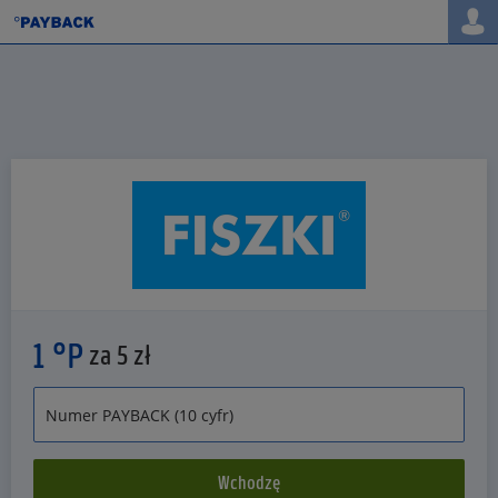
1 °P
za 5 zł