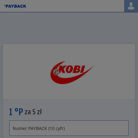
1 °P
za 5 zł