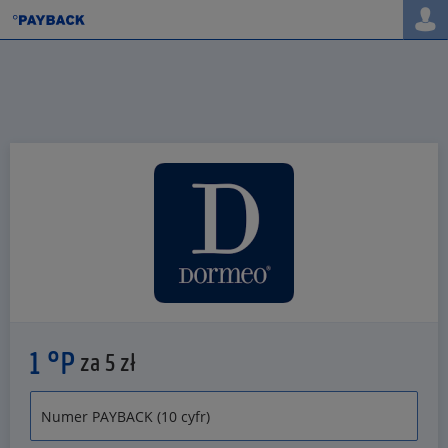
1 °P
za 5 zł