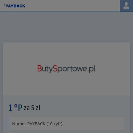
1 °P
za 5 zł