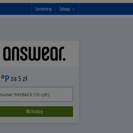
Zarejestruj
Zaloguj
 °P
za 5 zł